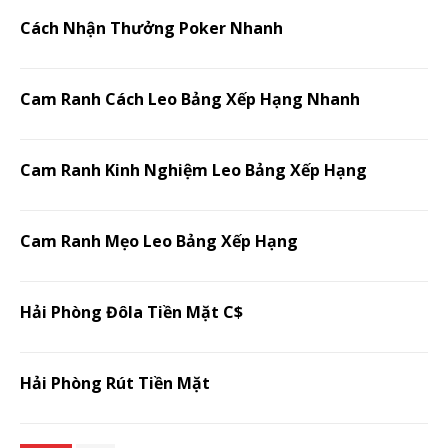
Cách Nhận Thưởng Poker Nhanh
Cam Ranh Cách Leo Bảng Xếp Hạng Nhanh
Cam Ranh Kinh Nghiệm Leo Bảng Xếp Hạng
Cam Ranh Mẹo Leo Bảng Xếp Hạng
Hải Phòng Đôla Tiền Mặt C$
Hải Phòng Rút Tiền Mặt