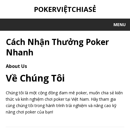
POKERVIỆTCHIASẺ
MENU
Cách Nhận Thưởng Poker
Nhanh
About Us
Về Chúng Tôi
Chúng tôi là một cộng đồng đam mê poker, muốn chia sẻ kiến
thức và kinh nghiệm chơi poker tại Việt Nam. Hãy tham gia
cùng chúng tôi trong hành trình trải nghiệm và nâng cao kỹ
năng chơi poker của bạn!