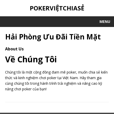
POKERVIỆTCHIASẺ
MENU
Hải Phòng Ưu Đãi Tiền Mặt
About Us
Về Chúng Tôi
Chúng tôi là một cộng đồng đam mê poker, muốn chia sẻ kiến
thức và kinh nghiệm chơi poker tại Việt Nam. Hãy tham gia
cùng chúng tôi trong hành trình trải nghiệm và nâng cao kỹ
năng chơi poker của bạn!