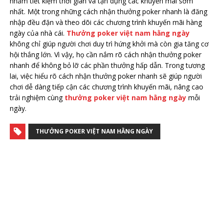
nhằm tiết kiệm thời gian và tận dụng các khuyến mãi sớm
nhất. Một trong những cách nhận thưởng poker nhanh là đăng
nhập đều đặn và theo dõi các chương trình khuyến mãi hàng
ngày của nhà cái.
Thưởng poker việt nam hằng ngày
không chỉ giúp người chơi duy trì hứng khởi mà còn gia tăng cơ
hội thắng lớn. Vì vậy, họ cần nắm rõ cách nhận thưởng poker
nhanh để không bỏ lỡ các phần thưởng hấp dẫn. Trong tương
lai, việc hiểu rõ cách nhận thưởng poker nhanh sẽ giúp người
chơi dễ dàng tiếp cận các chương trình khuyến mãi, nâng cao
trải nghiệm cùng
thưởng poker việt nam hằng ngày
mỗi
ngày.
THƯỞNG POKER VIỆT NAM HẰNG NGÀY