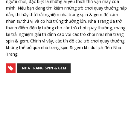
người chơi, đặc biệt là những ai yêu thích thử vận may của
mình. Nếu bạn đang tìm kiếm những trò chơi quay thưởng hấp
dẫn, thì hãy thử trải nghiệm nha trang spin & gem để cảm
nhận sự thú vị và cơ hội trúng thưởng lớn. Nha Trang đã trở
thành điểm đến lý tưởng cho các trò chơi quay thưởng, mang
lại trải nghiệm giải trí đỉnh cao với các trò chơi như nha trang
spin & gem. Chính vì vậy, các tín đồ của trò chơi quay thưởng
không thể bỏ qua nha trang spin & gem khi du lịch đến Nha
Trang.
NHA TRANG SPIN & GEM