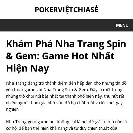
POKERVIỆTCHIASẺ
MENU
Khám Phá Nha Trang Spin
& Gem: Game Hot Nhất
Hiện Nay
Nha Trang đang trở thành điểm đến hấp dẫn cho những tín đồ
yêu thích game với Nha Trang Spin & Gem. Đây là một trong
những trò chơi nổi bật nhất tại thành phố biển này, thu hút rất
nhiều người tham gia nhờ vào đồ họa bắt mắt và lối chơi gây
nghiện.
Nha Trang gem game hot không chỉ là nơi để giải trí mà còn là
cơ hội để bạn thể hiện khả năng và tư duy chiến thuật của