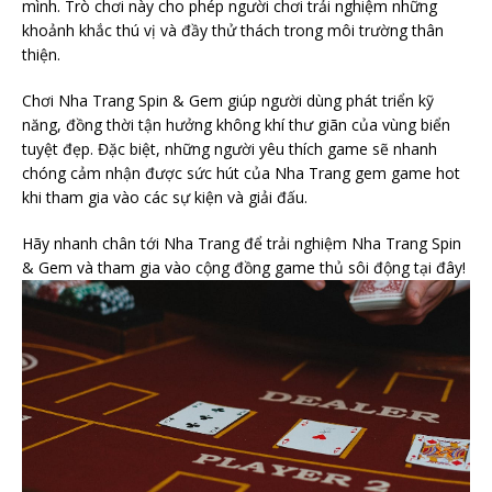
mình. Trò chơi này cho phép người chơi trải nghiệm những
khoảnh khắc thú vị và đầy thử thách trong môi trường thân
thiện.
Chơi Nha Trang Spin & Gem giúp người dùng phát triển kỹ
năng, đồng thời tận hưởng không khí thư giãn của vùng biển
tuyệt đẹp. Đặc biệt, những người yêu thích game sẽ nhanh
chóng cảm nhận được sức hút của Nha Trang gem game hot
khi tham gia vào các sự kiện và giải đấu.
Hãy nhanh chân tới Nha Trang để trải nghiệm Nha Trang Spin
& Gem và tham gia vào cộng đồng game thủ sôi động tại đây!