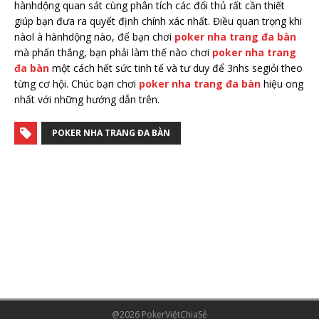
hànhdộng quan sát cùng phân tích các đối thủ rất cần thiết
giúp bạn đưa ra quyết định chính xác nhất. Điều quan trọng khi
nàol à hànhdộng nào, để bạn chơi
poker nha trang đa bàn
mà phấn thắng, bạn phải làm thế nào chơi
poker nha trang
đa bàn
một cách hết sức tinh tế và tư duy để 3nhs segiỏi theo
từng cơ hội. Chúc bạn chơi
poker nha trang đa bàn
hiệu ong
nhất với những hướng dẫn trên.
POKER NHA TRANG ĐA BÀN
@2026 PokerViệtChiaSẻ