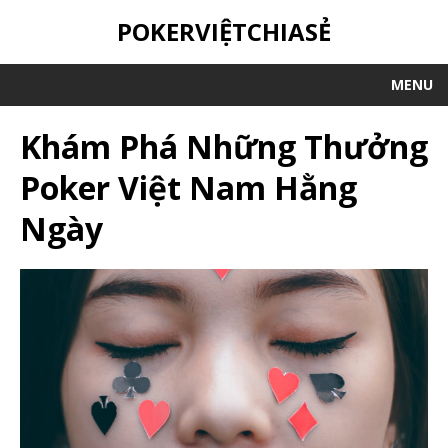
POKERVIỆTCHIASẺ
MENU
Khám Phá Những Thưởng
Poker Việt Nam Hằng
Ngày